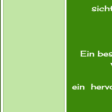
sich
Ein be
ein
herv