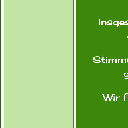
Insge
Stimmu
Wir f