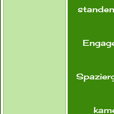
standen 
Engage
Spazierg
kame