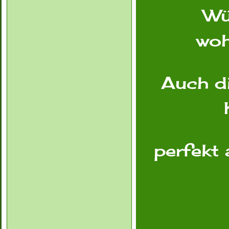
Wün
woh
Auch di
perfekt 