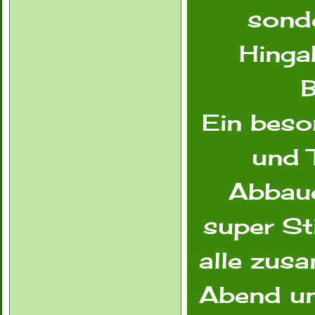
sonde
Hingab
B
Ein beso
und 
Abbaue
super St
alle zus
Abend un