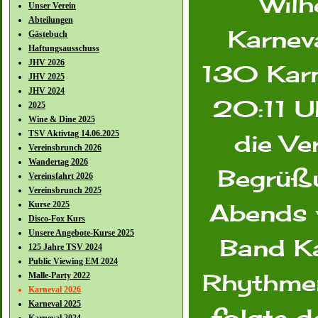
Wilh
Unser Verein
Abteilungen
Karnev
Gästebuch
Haftungsausschuss
JHV 2026
130 Karn
JHV 2025
JHV 2024
20:11 U
2025
Wine & Dine 2025
TSV Aktivtag 14.06.2025
die Ve
Vereinsbrunch 2026
Wandertag 2026
Begrüßu
Vereinsfahrt 2026
Vereinsbrunch 2025
Kurse 2025
Abends w
Disco-Fox Kurs
Unsere Angebote-Kurse 2025
Band Ka
125 Jahre TSV 2024
Public Viewing EM 2024
Malle-Party 2022
Rhythmen
Karneval 2026
Karneval 2025