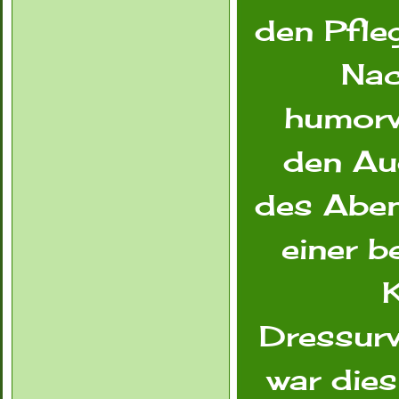
den Pfle
Nac
humorv
den Au
des Aben
einer 
Dressurv
war dies