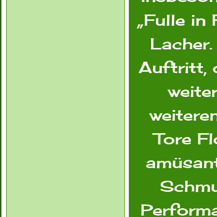
„Fulle in
Lacher.
Auftritt,
weite
weitere
Tore Fl
amüsant
Schmun
Performa